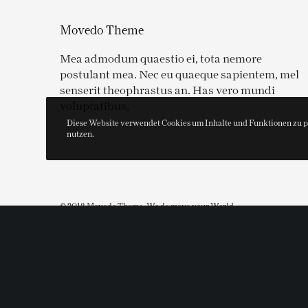
Movedo Theme
Mea admodum quaestio ei, tota nemore
postulant mea. Nec eu quaeque sapientem, mel
senserit theophrastus an. Has vero mundi
voluptatibus,
Diese Website verwendet Cookies um Inhalte und Funktionen zu per
nutzen.
© 2018 Movedo Theme. We do move your World