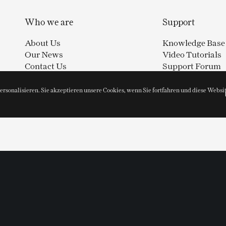
Who we are
Support
About Us
Knowledge Base
Our News
Video Tutorials
Contact Us
Support Forum
sonalisieren. Sie akzeptieren unsere Cookies, wenn Sie fortfahren und diese Websi