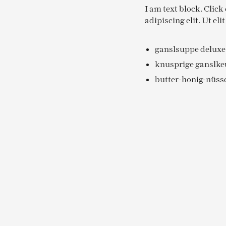
I am text block. Click
adipiscing elit. Ut el
ganslsuppe deluxe
knusprige ganslke
butter-honig-nüss